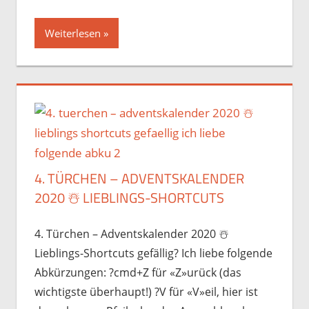
Weiterlesen
4. TÜRCHEN – ADVENTSKALENDER
2020 ☃️️ LIEBLINGS-SHORTCUTS
4. Türchen – Adventskalender 2020 ☃️️
Lieblings-Shortcuts gefällig? Ich liebe folgende
Abkürzungen: ?cmd+Z für «Z»urück (das
wichtigste überhaupt!) ?V für «V»eil, hier ist