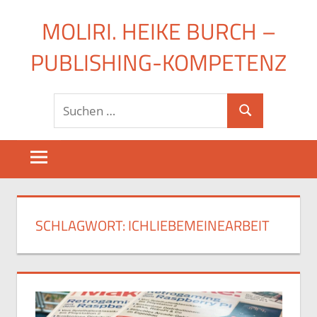
Zum
MOLIRI. HEIKE BURCH –
Inhalt
springen
PUBLISHING-KOMPETENZ
Suchen
Suchen
nach:
SCHLAGWORT:
ICHLIEBEMEINEARBEIT