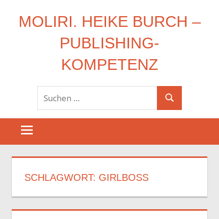
Zum
MOLIRI. HEIKE BURCH –
Inhalt
springen
PUBLISHING-
KOMPETENZ
Suchen
Suchen
nach:
SCHLAGWORT:
GIRLBOSS