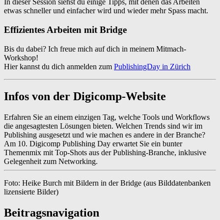
In dieser Session siehst du einige Tipps, mit denen das Arbeiten
etwas schneller und einfacher wird und wieder mehr Spass macht.
Effizientes Arbeiten mit Bridge
Bis du dabei? Ich freue mich auf dich in meinem Mitmach-
Workshop!
Hier kannst du dich anmelden zum
PublishingDay in Zürich
Infos von der Digicomp-Website
Erfahren Sie an einem einzigen Tag, welche Tools und Workflows
die angesagtesten Lösungen bieten. Welchen Trends sind wir im
Publishing ausgesetzt und wie machen es andere in der Branche?
Am 10. Digicomp Publishing Day erwartet Sie ein bunter
Themenmix mit Top-Shots aus der Publishing-Branche, inklusive
Gelegenheit zum Networking.
Foto: Heike Burch mit Bildern in der Bridge (aus Bilddatenbanken
lizensierte Bilder)
Beitragsnavigation
adobe
Crossmedia
digicomp
Effizienz
Facebook
Instagr
days
Redaktionsplan
Social