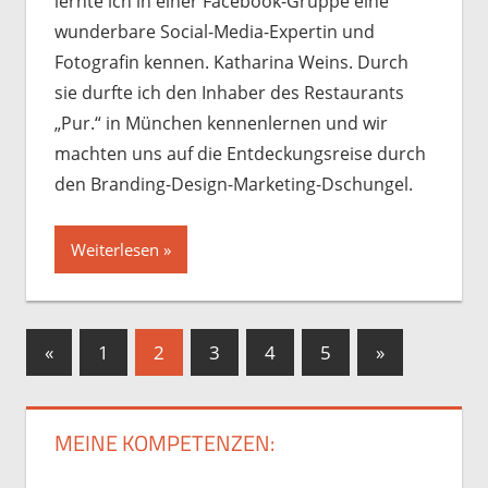
lernte ich in einer Facebook-Gruppe eine
wunderbare Social-Media-Expertin und
Fotografin kennen. Katharina Weins. Durch
sie durfte ich den Inhaber des Restaurants
„Pur.“ in München kennenlernen und wir
machten uns auf die Entdeckungsreise durch
den Branding-Design-Marketing-Dschungel.
Weiterlesen
Seitennummerierung
Vorherige
Nächste
«
1
2
3
4
5
»
Beiträge
Beiträge
der
Beiträge
MEINE KOMPETENZEN: