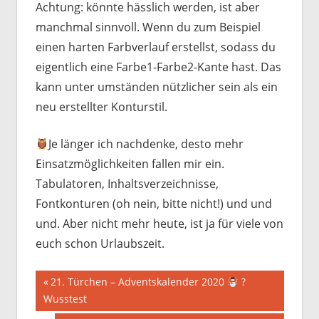
Achtung: könnte hässlich werden, ist aber
manchmal sinnvoll. Wenn du zum Beispiel
einen harten Farbverlauf erstellst, sodass du
eigentlich eine Farbe1-Farbe2-Kante hast. Das
kann unter umständen nützlicher sein als ein
neu erstellter Konturstil.
Je länger ich nachdenke, desto mehr
Einsatzmöglichkeiten fallen mir ein.
Tabulatoren, Inhaltsverzeichnisse,
Fontkonturen (oh nein, bitte nicht!) und und
und. Aber nicht mehr heute, ist ja für viele von
euch schon Urlaubszeit.
Beitragsnavigation
Vorheriger
21. Türchen – Adventskalender 2020
?
Beitrag:
Wusstest