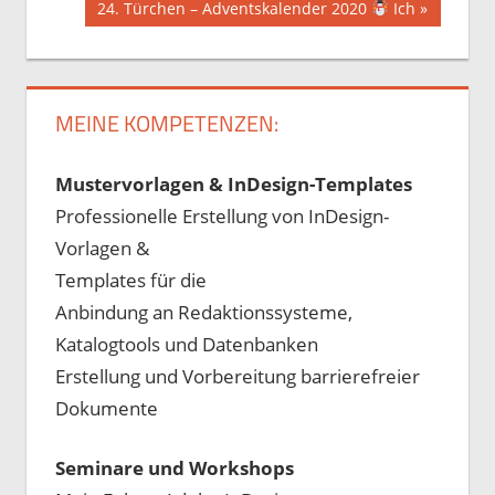
Nächster
24. Türchen – Adventskalender 2020
Ich
Beitrag:
MEINE KOMPETENZEN:
Mustervorlagen & InDesign-Templates
Professionelle Erstellung von InDesign-
Vorlagen &
Templates für die
Anbindung an Redaktionssysteme,
Katalogtools und Datenbanken
Erstellung und Vorbereitung barrierefreier
Dokumente
Seminare und Workshops